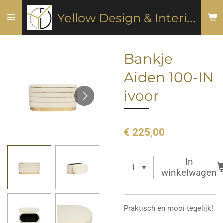
Ga
Y
ellow Design & Interiors
direct
naar
de
Bankje
hoofdinhoud
Aiden 100-IN
ivoor
€ 225,00
In
winkelwagen
Praktisch en mooi tegelijk!