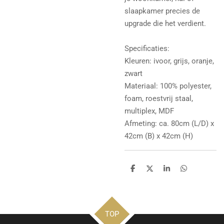
slaapkamer precies de
upgrade die het verdient.
Specificaties:
Kleuren: ivoor, grijs, oranje,
zwart
Materiaal: 100% polyester,
foam, roestvrij staal,
multiplex, MDF
Afmeting: ca. 80cm (L/D) x
42cm (B) x 42cm (H)
D
D
S
D
e
e
h
e
l
e
a
l
e
l
r
e
n
e
n
TOP