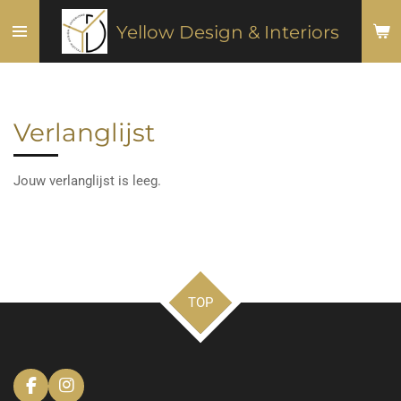
Ga
Yellow Design & Interiors
direct
naar
de
hoofdinhoud
Verlanglijst
Jouw verlanglijst is leeg.
TOP
F
I