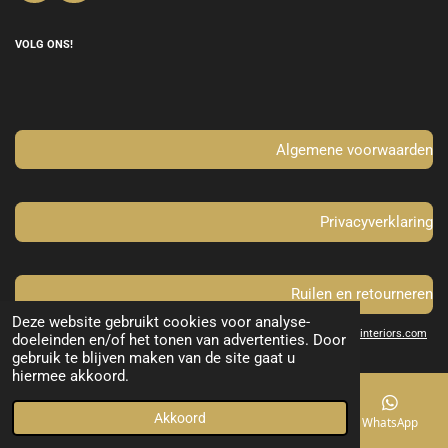
a
n
c
s
e
t
VOLG ONS!
b
a
o
g
o
r
k
a
m
Algemene voorwaarden
Privacyverklaring
Ruilen en retourneren
Deze website gebruikt cookies voor analyse-
© 2021 - 2022
www.yellowdesign-interiors.com
doeleinden en/of het tonen van advertenties. Door
gebruik te blijven maken van de site gaat u
hiermee akkoord.
Akkoord
E-mailadres
Telefoonnummer
Kaart
WhatsApp