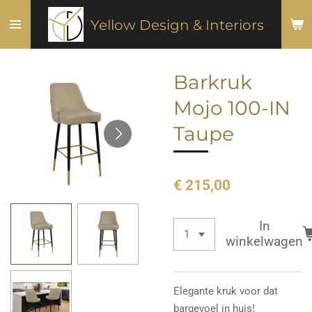
Ga
Yellow Design & Interiors
direct
naar
de
Barkruk
hoofdinhoud
Mojo 100-IN
Taupe
€ 215,00
In
winkelwagen
Elegante kruk voor dat
bargevoel in huis!