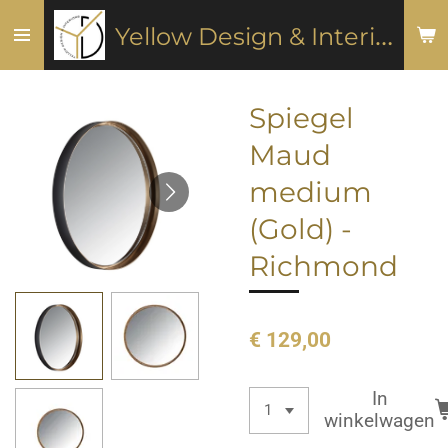
Ga
Y
ellow Design & Interiors
direct
naar
de
Spiegel
hoofdinhoud
Maud
medium
(Gold) -
Richmond
€ 129,00
In
winkelwagen