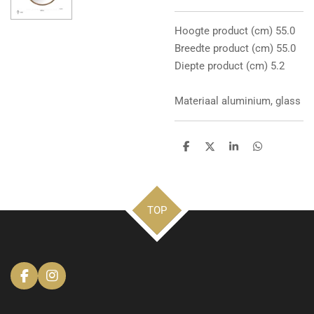
Hoogte product (cm) 55.0
Breedte product (cm) 55.0
Diepte product (cm) 5.2
Materiaal aluminium, glass
D
D
S
D
e
e
h
e
l
e
a
l
e
l
r
e
n
e
n
TOP
F
I
a
n
c
s