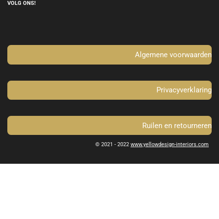
e
t
VOLG ONS!
b
a
o
g
o
r
k
a
m
Algemene voorwaarden
Privacyverklaring
Ruilen en retourneren
© 2021 - 2022
www.yellowdesign-interiors.com