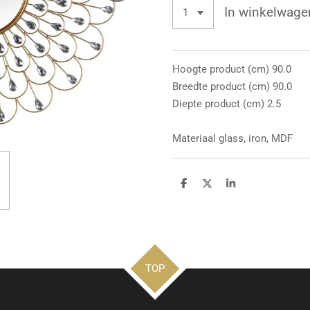
In winkelwage
Hoogte product (cm) 90.0
Breedte product (cm) 90.0
Diepte product (cm) 2.5
Materiaal glass, iron, MDF
D
D
S
e
e
h
l
e
a
e
l
r
n
e
TOP