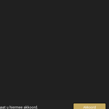
© 2021 - 2022
www.yellowdesign-interiors.com
gaat u hiermee akkoord.
Akkoord