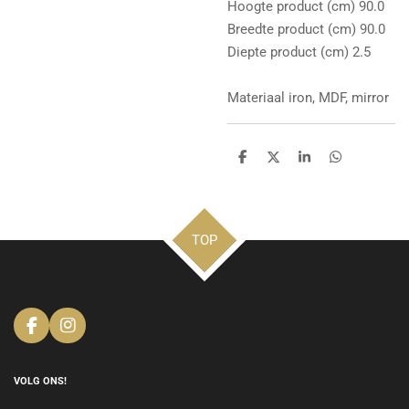
Hoogte product (cm) 90.0
Breedte product (cm) 90.0
Diepte product (cm) 2.5
Materiaal iron, MDF, mirror
D
D
S
D
e
e
h
e
l
e
a
l
e
l
r
e
n
e
n
TOP
F
I
a
n
c
s
e
t
VOLG ONS!
b
a