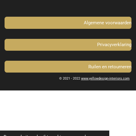
o
g
o
r
k
a
m
Algemene voorwaarden
Privacyverklaring
Ruilen en retourneren
© 2021 - 2022
www.yellowdesign-interiors.com