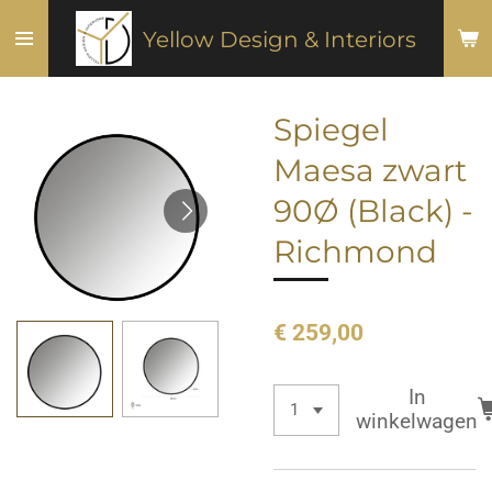
Ga
Yellow Design & Interiors
direct
naar
de
Spiegel
hoofdinhoud
Maesa zwart
90Ø (Black) -
Richmond
€ 259,00
In
winkelwagen