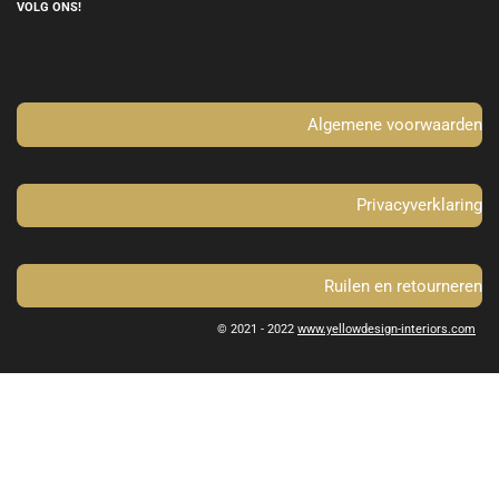
e
t
VOLG ONS!
b
a
o
g
o
r
k
a
m
Algemene voorwaarden
Privacyverklaring
Ruilen en retourneren
© 2021 - 2022
www.yellowdesign-interiors.com