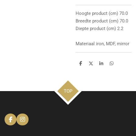
Hoogte product (cm) 70.0
Breedte product (cm) 70.0
Diepte product (cm) 2.2
Materiaal iron, MDF, mirror
D
D
S
D
e
e
h
e
l
e
a
l
e
l
r
e
n
e
n
TOP
F
I
a
n
c
s