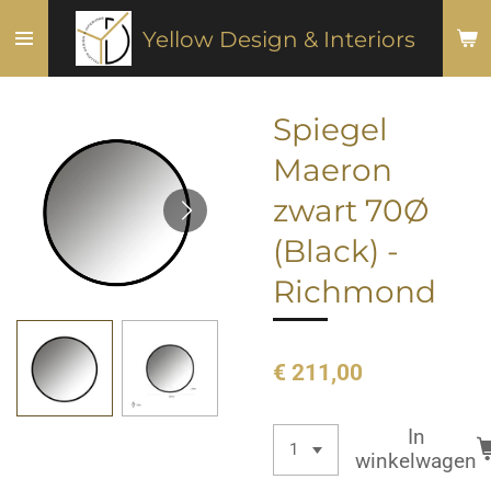
Ga
Yellow Design & Interiors
direct
naar
de
Spiegel
hoofdinhoud
Maeron
zwart 70Ø
(Black) -
Richmond
€ 211,00
In
winkelwagen