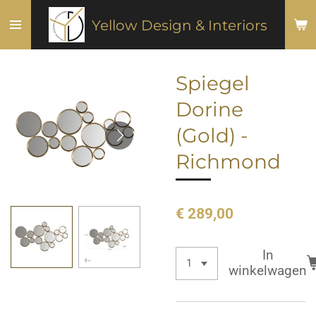
Ga
Yellow Design & Interiors
direct
naar
de
Spiegel
hoofdinhoud
Dorine
(Gold) -
Richmond
€ 289,00
In
winkelwagen