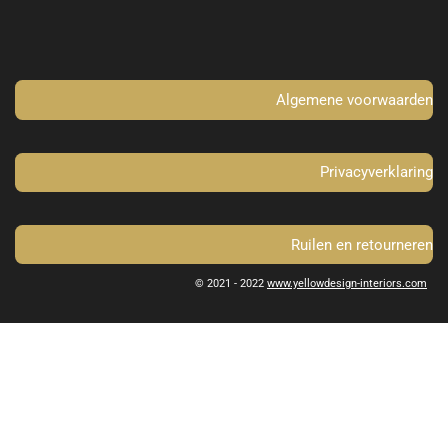
b
a
o
g
o
r
k
a
m
Algemene voorwaarden
Privacyverklaring
Ruilen en retourneren
© 2021 - 2022
www.yellowdesign-interiors.com