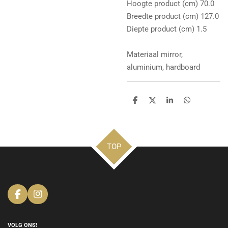
Hoogte product (cm) 70.0
Breedte product (cm) 127.0
Diepte product (cm) 1.5
Materiaal mirror,
aluminium, hardboard
D
D
S
D
e
e
h
e
l
e
a
l
e
l
r
e
n
e
n
TOP
F
I
a
n
c
s
e
t
VOLG ONS!