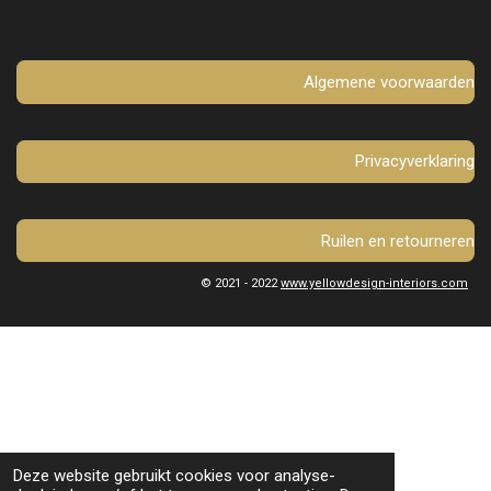
o
g
o
r
k
a
m
Algemene voorwaarden
Privacyverklaring
Ruilen en retourneren
© 2021 - 2022
www.yellowdesign-interiors.com
Deze website gebruikt cookies voor analyse-