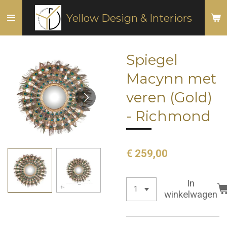
Ga
Yellow Design & Interiors
direct
naar
de
Spiegel
hoofdinhoud
Macynn met
veren (Gold)
- Richmond
€ 259,00
In
winkelwagen