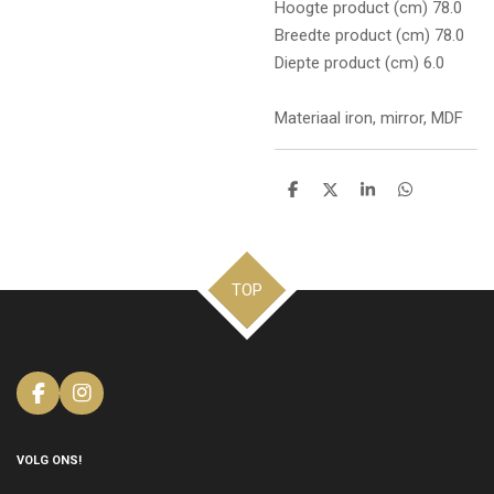
Hoogte product (cm) 78.0
Breedte product (cm) 78.0
Diepte product (cm) 6.0
Materiaal iron, mirror, MDF
D
D
S
D
e
e
h
e
l
e
a
l
e
l
r
e
n
e
n
TOP
F
I
a
n
c
s
e
t
VOLG ONS!
b
a