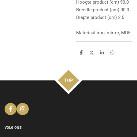
Hoogte product (cm) 90.0
Breedte product (cm) 90.0
Diepte product (cm) 2.5
Materiaal iron, mirror, MDF
D
D
S
D
e
e
h
e
l
e
a
l
e
l
r
e
n
e
n
TOP
F
I
a
n
c
s
e
t
VOLG ONS!
b
a