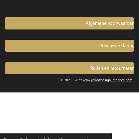
o
g
o
r
k
a
m
Algemene voorwaarden
Privacyverklaring
Ruilen en retourneren
© 2021 - 2022
www.yellowdesign-interiors.com