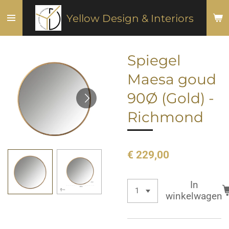
Ga
Yellow Design & Interiors
direct
naar
de
Spiegel
hoofdinhoud
Maesa goud
90Ø (Gold) -
Richmond
€ 229,00
In
winkelwagen