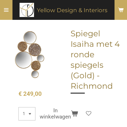
Ga
Yellow Design & Interiors
direct
naar
de
Spiegel
hoofdinhoud
Isaiha met 4
ronde
spiegels
(Gold) -
Richmond
€ 249,00
In
winkelwagen