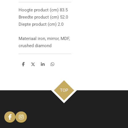
Hoogte product (cm) 83.5
Breedte product (cm) 52.0
Diepte product (cm) 2.0
Materiaal iron, mirror, MDF,
crushed diamond
D
D
S
D
e
e
h
e
l
e
a
l
e
l
r
e
n
e
n
TOP
F
I
a
n