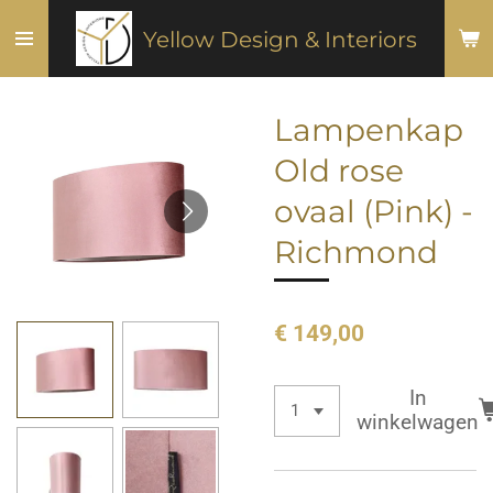
Ga
Yellow Design & Interiors
direct
naar
de
Lampenkap
hoofdinhoud
Old rose
ovaal (Pink) -
Richmond
€ 149,00
In
winkelwagen