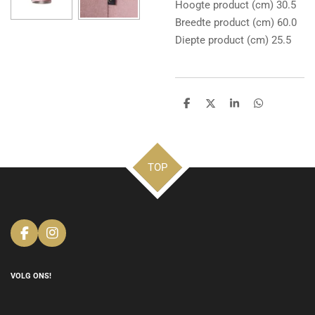
Hoogte product (cm) 30.5
Breedte product (cm) 60.0
Diepte product (cm) 25.5
D
D
S
D
e
e
h
e
l
e
a
l
e
l
r
e
n
e
n
TOP
F
I
a
n
c
s
e
t
VOLG ONS!
b
a
o
g
o
r