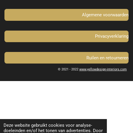
k
a
m
Algemene voorwaarden
Privacyverklaring
Ruilen en retourneren
© 2021 - 2022
www.yellowdesign-interiors.com
Deze website gebruikt cookies voor analyse-
doeleinden en/of het tonen van advertenties. Door