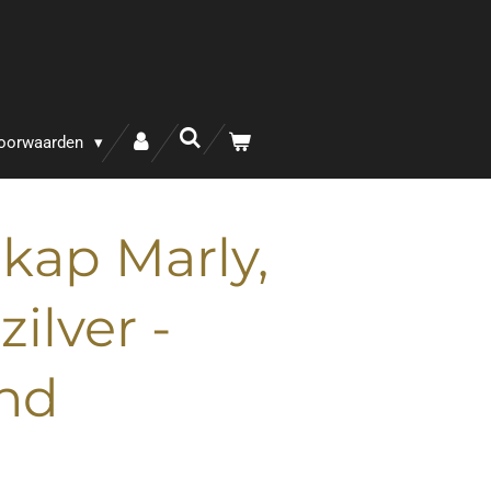
oorwaarden
ap Marly,
zilver -
nd