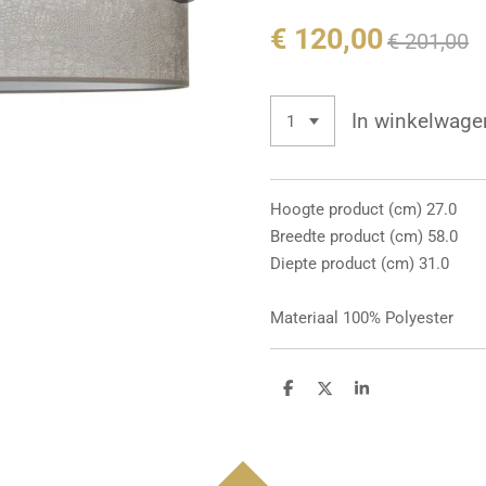
€ 120,00
€ 201,00
In winkelwage
Hoogte product (cm) 27.0
Breedte product (cm) 58.0
Diepte product (cm) 31.0
Materiaal 100% Polyester
D
D
S
e
e
h
l
e
a
e
l
r
n
e