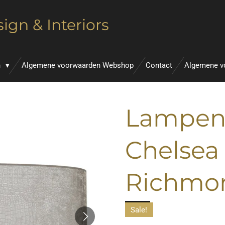
ign & Interiors
n
Algemene voorwaarden Webshop
Contact
Algemene v
Lampenk
Chelsea 
Richmo
Sale!