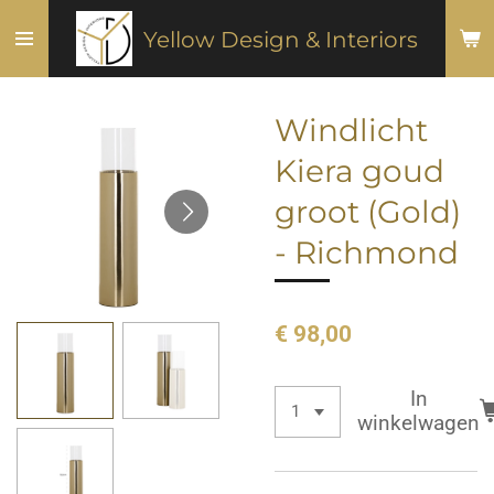
Ga
Yellow Design & Interiors
direct
naar
de
Windlicht
hoofdinhoud
Kiera goud
groot (Gold)
- Richmond
€ 98,00
In
winkelwagen