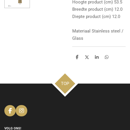
Hoogte product (cm) 53.5
Breedte product (cm) 12.0
Diepte product (cm) 12.0
Materiaal Stainless steel /
Glass
D
D
S
D
e
e
h
e
l
e
a
l
e
l
r
e
n
e
n
TOP
F
I
a
n
c
s
e
t
VOLG ONS!