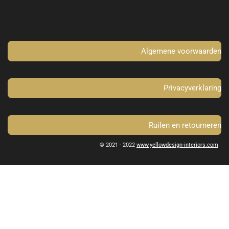
b
a
o
g
o
r
k
a
m
Algemene voorwaarden
Privacyverklaring
Ruilen en retourneren
© 2021 - 2022
www.yellowdesign-interiors.com