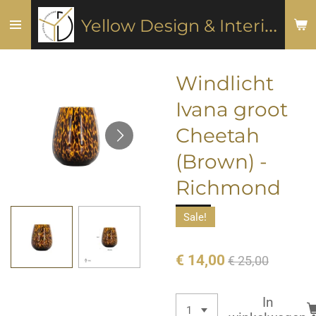
Ga
Y
ellow Design & Interiors
direct
naar
de
Windlicht
hoofdinhoud
Ivana groot
Cheetah
(Brown) -
Richmond
Sale!
€ 14,00
€ 25,00
In