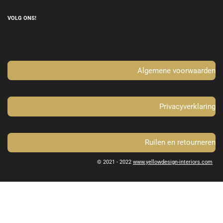
a
n
c
s
e
t
VOLG ONS!
b
a
o
g
o
r
k
a
m
Algemene voorwaarden
Privacyverklaring
Ruilen en retourneren
© 2021 - 2022
www.yellowdesign-interiors.com