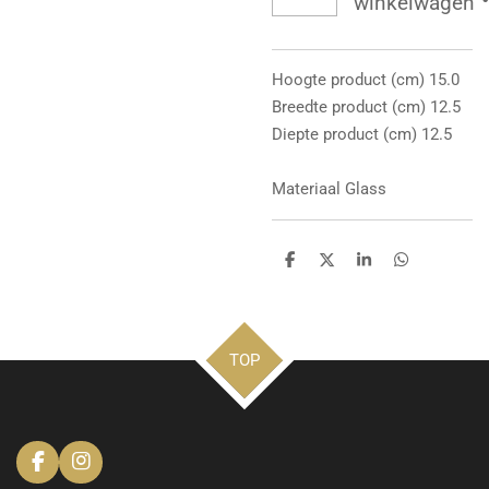
winkelwagen
Hoogte product (cm) 15.0
Breedte product (cm) 12.5
Diepte product (cm) 12.5
Materiaal Glass
D
D
S
D
e
e
h
e
l
e
a
l
e
l
r
e
n
e
n
TOP
F
I