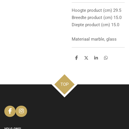
Hoogte product (cm) 29.5
Breedte product (cm) 15.0
Diepte product (cm) 15.0
Materiaal marble, glass
D
D
S
D
e
e
h
e
l
e
a
l
e
l
r
e
n
e
n
TOP
F
I
a
n
c
s
e
t
VOLG ONS!