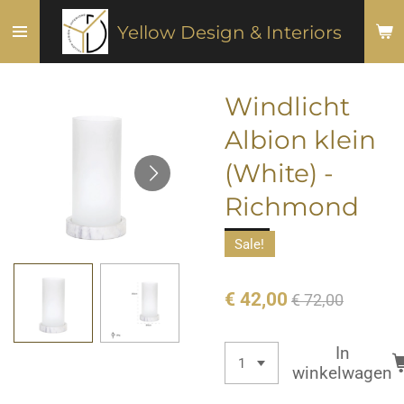
Ga
Yellow Design & Interiors
direct
naar
de
Windlicht
hoofdinhoud
Albion klein
(White) -
Richmond
Sale!
€ 42,00
€ 72,00
In
winkelwagen