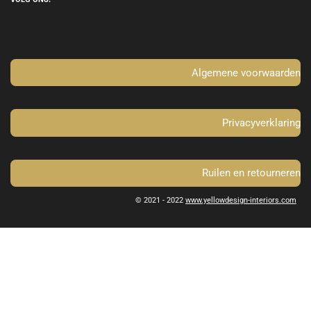
b
a
o
g
o
r
k
a
m
Algemene voorwaarden
Privacyverklaring
Ruilen en retourneren
© 2021 - 2022
www.yellowdesign-interiors.com