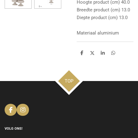
Hoogte product (cm) 40.0
Breedte product (cm) 13.0
Diepte product (cm) 13.0
Materiaal aluminium
D
D
S
D
e
e
h
e
l
e
a
l
e
l
r
e
n
e
n
TOP
F
I
a
n
c
s
e
t
VOLG ONS!
b
a