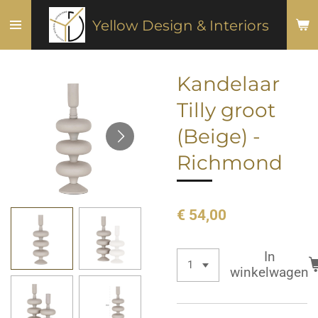
Ga
Yellow Design & Interiors
direct
naar
de
Kandelaar
hoofdinhoud
Tilly groot
(Beige) -
Richmond
€ 54,00
In
winkelwagen