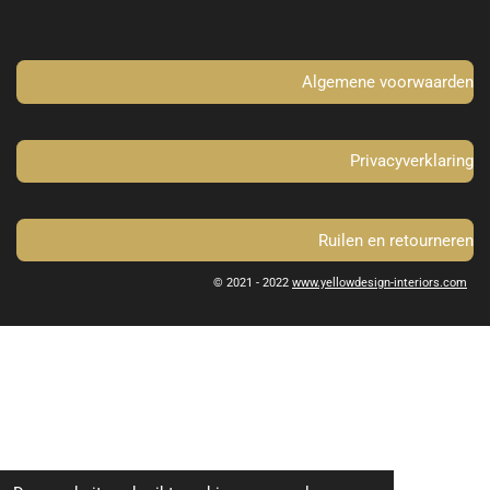
o
g
o
r
k
a
m
Algemene voorwaarden
Privacyverklaring
Ruilen en retourneren
© 2021 - 2022
www.yellowdesign-interiors.com