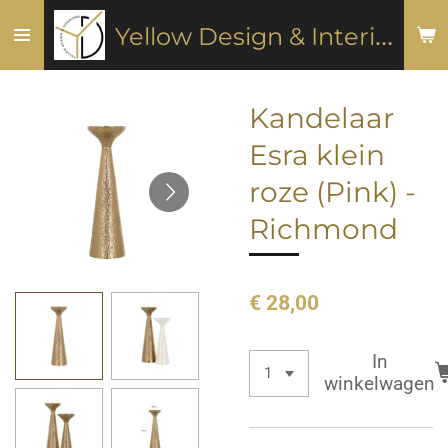
Ga
Y
ellow Design & Interiors
direct
naar
de
Kandelaar
hoofdinhoud
Esra klein
roze (Pink) -
Richmond
€ 28,00
In
winkelwagen