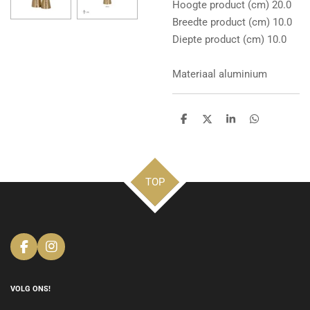
Hoogte product (cm) 20.0
Breedte product (cm) 10.0
Diepte product (cm) 10.0
Materiaal aluminium
D
D
S
D
e
e
h
e
l
e
a
l
e
l
r
e
n
e
n
TOP
F
I
a
n
c
s
e
t
VOLG ONS!
b
a