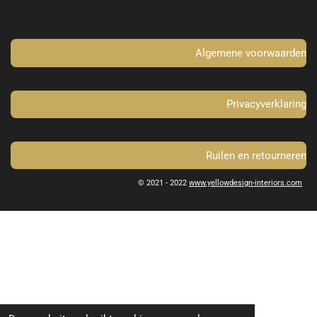
o
g
o
r
k
a
m
Algemene voorwaarden
Privacyverklaring
Ruilen en retourneren
© 2021 - 2022
www.yellowdesign-interiors.com