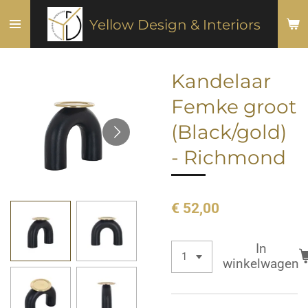
Ga
Yellow Design & Interiors
direct
naar
de
Kandelaar
hoofdinhoud
Femke groot
(Black/gold)
- Richmond
€ 52,00
In
winkelwagen