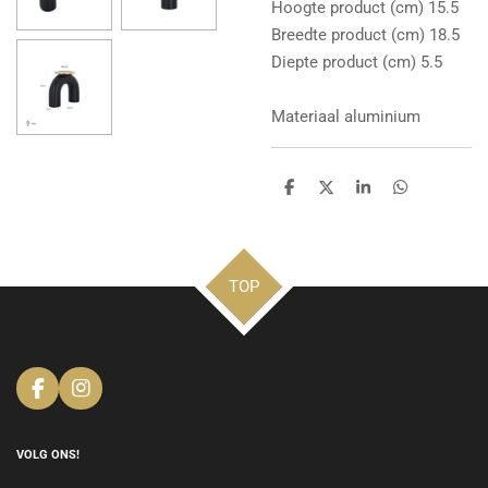
Hoogte product (cm) 15.5
Breedte product (cm) 18.5
Diepte product (cm) 5.5
Materiaal aluminium
D
D
S
D
e
e
h
e
l
e
a
l
e
l
r
e
n
e
n
TOP
F
I
a
n
c
s
e
t
VOLG ONS!
b
a