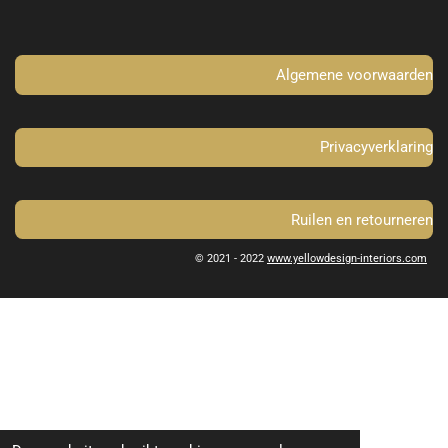
o
g
o
r
k
a
m
Algemene voorwaarden
Privacyverklaring
Ruilen en retourneren
© 2021 - 2022
www.yellowdesign-interiors.com