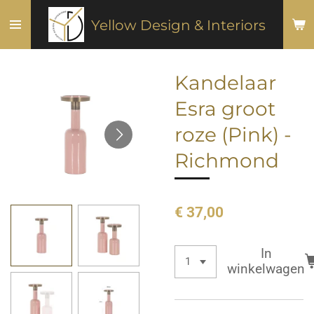
Ga
Yellow Design & Interiors
direct
naar
de
Kandelaar
hoofdinhoud
Esra groot
roze (Pink) -
Richmond
€ 37,00
In
winkelwagen