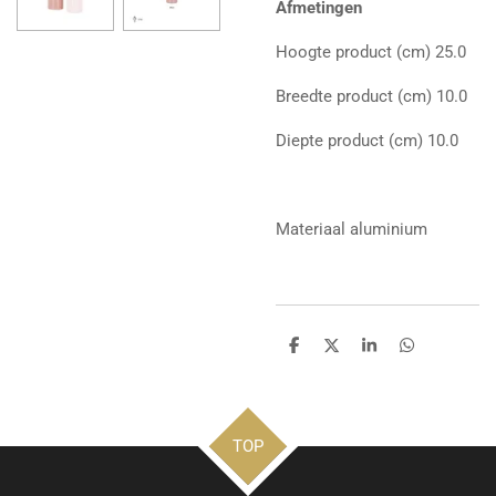
Afmetingen
Hoogte product (cm)
25.0
Breedte product (cm)
10.0
Diepte product (cm)
10.0
Materiaal
aluminium
D
D
S
D
e
e
h
e
l
e
a
l
e
l
r
e
n
e
n
TOP