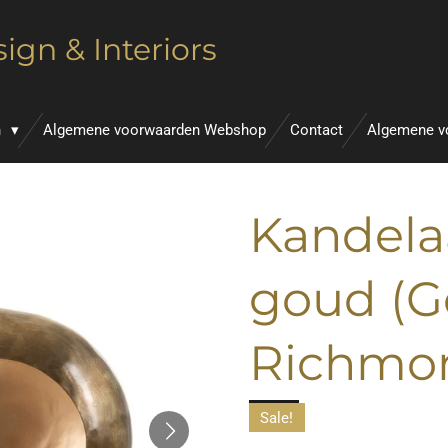
ign & Interiors
n
Algemene voorwaarden Webshop
Contact
Algemene v
Kandela
goud (Go
Richmo
Sale!