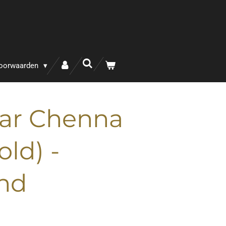
oorwaarden
ar Chenna
ld) -
nd