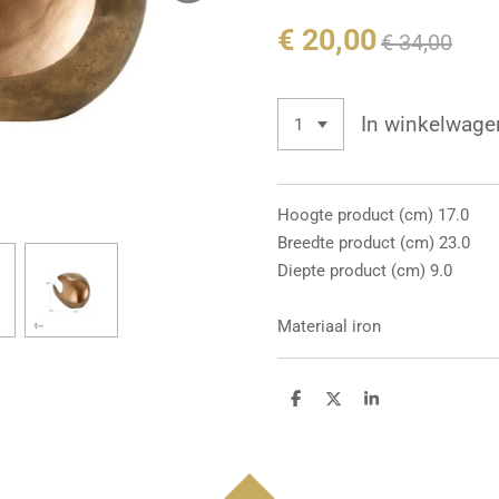
€ 20,00
€ 34,00
In winkelwage
Hoogte product (cm) 17.0
Breedte product (cm) 23.0
Diepte product (cm) 9.0
Materiaal iron
D
D
S
e
e
h
l
e
a
e
l
r
n
e