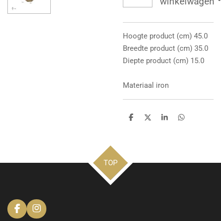
winkelwagen
Hoogte product (cm) 45.0
Breedte product (cm) 35.0
Diepte product (cm) 15.0
Materiaal iron
D
D
S
D
e
e
h
e
l
e
a
l
e
l
r
e
n
e
n
TOP
F
I