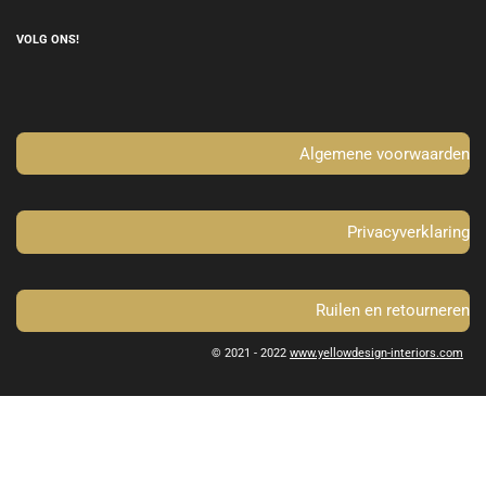
a
n
c
s
e
t
VOLG ONS!
b
a
o
g
o
r
k
a
m
Algemene voorwaarden
Privacyverklaring
Ruilen en retourneren
© 2021 - 2022
www.yellowdesign-interiors.com