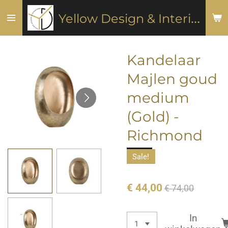
Ga
Y
ellow Design & Interiors
direct
naar
de
Kandelaar
hoofdinhoud
Majlen goud
medium
(Gold) -
Richmond
Sale!
€ 44,00
€ 74,00
In