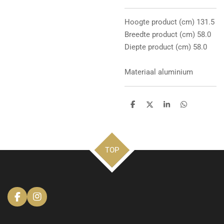
Hoogte product (cm) 131.5
Breedte product (cm) 58.0
Diepte product (cm) 58.0
Materiaal aluminium
D
D
S
D
e
e
h
e
l
e
a
l
e
l
r
e
n
e
n
TOP
F
I
a
n
c
s