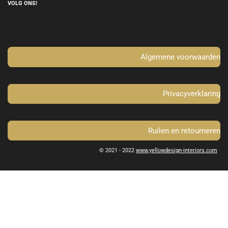
e
t
VOLG ONS!
b
a
o
g
o
r
k
a
m
Algemene voorwaarden
Privacyverklaring
Ruilen en retourneren
© 2021 - 2022
www.yellowdesign-interiors.com