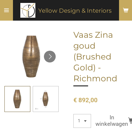
Ga
Yellow Design & Interiors
direct
naar
de
Vaas Zina
hoofdinhoud
goud
(Brushed
Gold) -
Richmond
€ 892,00
In
winkelwagen