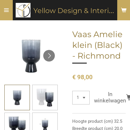
Ga
Y
ellow Design & Interiors
direct
naar
de
Vaas Amelie
hoofdinhoud
klein (Black)
- Richmond
€ 98,00
In
winkelwagen
Hoogte product (cm) 32.5
Breedte product (cm) 20.0