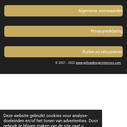
k
a
m
Algemene voorwaarden
Privacyverklaring
Ruilen en retourneren
© 2021 - 2022
www.yellowdesign-interiors.com
Deze website gebruikt cookies voor analyse-
doeleinden en/of het tonen van advertenties. Door
gebruik te blijven maken van de site gaat u