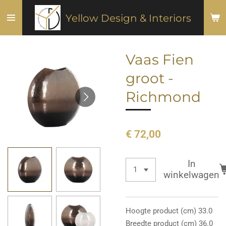
Ga
Yellow Design & Interiors
direct
naar
de
Vaas Fien
hoofdinhoud
groot -
Richmond
€ 72,00
In
winkelwagen
Hoogte product (cm) 33.0
Breedte product (cm) 36.0