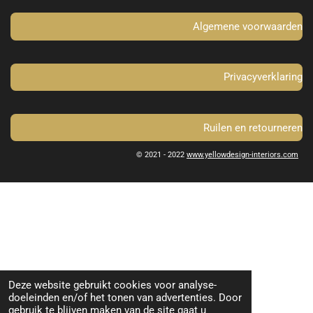
k
a
m
Algemene voorwaarden
Privacyverklaring
Ruilen en retourneren
© 2021 - 2022
www.yellowdesign-interiors.com
Deze website gebruikt cookies voor analyse-
doeleinden en/of het tonen van advertenties. Door
gebruik te blijven maken van de site gaat u