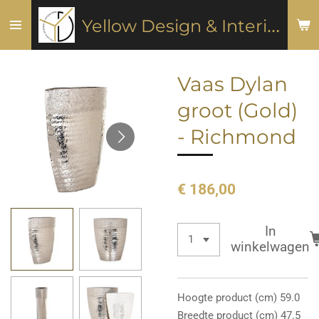
Ga
Y
ellow Design & Interiors
direct
naar
de
Vaas Dylan
hoofdinhoud
groot (Gold)
- Richmond
€ 186,00
In
winkelwagen
Hoogte product (cm) 59.0
Breedte product (cm) 47.5