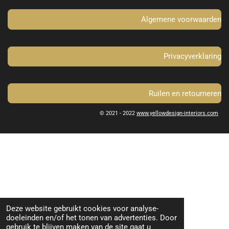
k
a
m
Algemene voorwaarden
Privacyverklaring
Ruilen en retourneren
© 2021 - 2022
www.yellowdesign-interiors.com
Deze website gebruikt cookies voor analyse-
doeleinden en/of het tonen van advertenties. Door
gebruik te blijven maken van de site gaat u