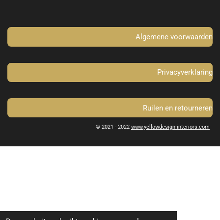
o
g
o
r
k
a
m
Algemene voorwaarden
Privacyverklaring
Ruilen en retourneren
© 2021 - 2022
www.yellowdesign-interiors.com