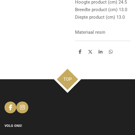
Hoogte product (cm) 24.5
Breedte product (cm) 13.0
Diepte product (cm) 13.0
Materiaal resin
D
D
S
D
e
e
h
e
l
e
a
l
e
l
r
e
n
e
n
TOP
F
I
a
n
c
s
e
t
VOLG ONS!
b
a