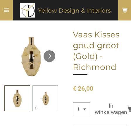
Ga
Yellow Design & Interiors
direct
naar
de
Vaas Kisses
hoofdinhoud
goud groot
(Gold) -
Richmond
€ 26,00
In
winkelwagen