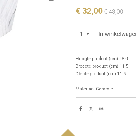
€ 32,00
€ 43,00
In winkelwage
Hoogte product (cm) 18.0
Breedte product (cm) 11.5
Diepte product (cm) 11.5
Materiaal Ceramic
D
D
S
e
e
h
l
e
a
e
l
r
n
e