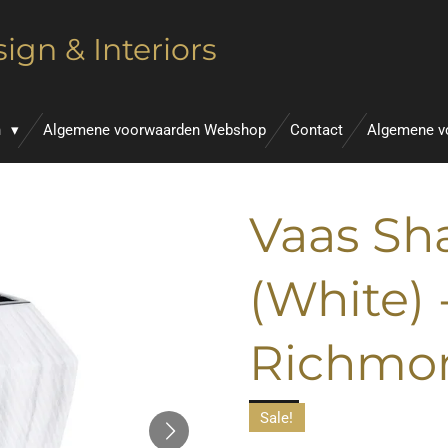
ign & Interiors
n
Algemene voorwaarden Webshop
Contact
Algemene v
Vaas Sha
(White) 
Richmo
Sale!