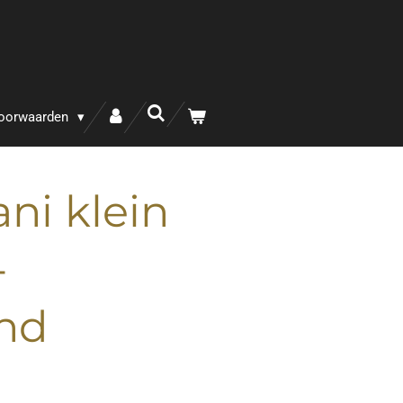
oorwaarden
ni klein
-
nd