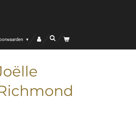
oorwaarden
oëlle
 Richmond