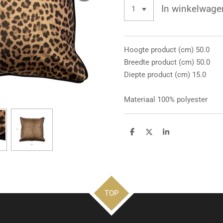
In winkelwage
Hoogte product (cm) 50.0
Breedte product (cm) 50.0
Diepte product (cm) 15.0
Materiaal 100% polyester
D
D
S
e
e
h
l
e
a
e
l
r
n
e
TOP