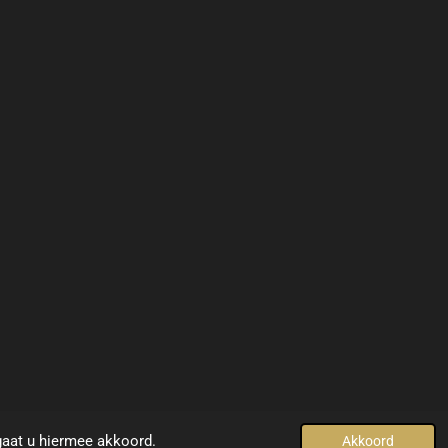
© 2021 - 2022
www.yellowdesign-interiors.com
gaat u hiermee akkoord.
Akkoord