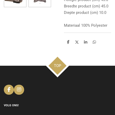
Breedte product (cm) 45.0
Diepte product (cm) 10.0
Materiaal 100% Polyester
D
D
S
D
e
e
h
e
l
e
a
l
e
l
r
e
n
e
n
TOP
F
I
a
n
c
s
e
t
VOLG ONS!
b
a
o
g