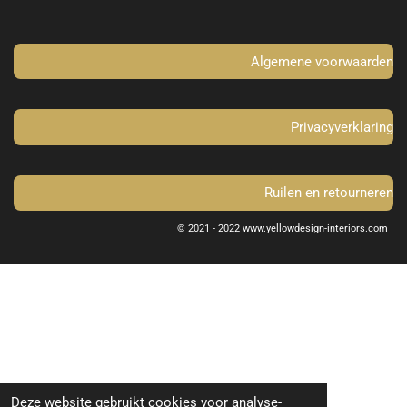
o
r
k
a
m
Algemene voorwaarden
Privacyverklaring
Ruilen en retourneren
© 2021 - 2022
www.yellowdesign-interiors.com
Deze website gebruikt cookies voor analyse-