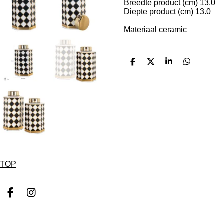
Breedte product (cm) 13.0
Diepte product (cm) 13.0
Materiaal ceramic
D
D
S
D
e
e
h
e
l
e
a
l
e
l
r
e
n
e
n
TOP
F
I
a
n
c
s