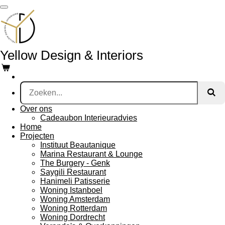
Ga
direct
naar
de
hoofdinhoud
Yellow Design & Interiors
Over ons
Cadeaubon Interieuradvies
Home
Projecten
Instituut Beautanique
Marina Restaurant & Lounge
The Burgery - Genk
Saygili Restaurant
Hanimeli Patisserie
Woning Istanboel
Woning Amsterdam
Woning Rotterdam
Woning Dordrecht