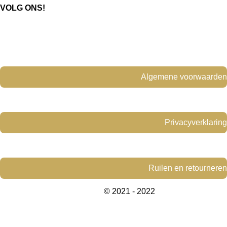
e
t
VOLG ONS!
b
a
o
g
o
r
k
a
m
Algemene voorwaarden
Privacyverklaring
Ruilen en retourneren
© 2021 - 2022
www.yellowdesign-
interiors.com