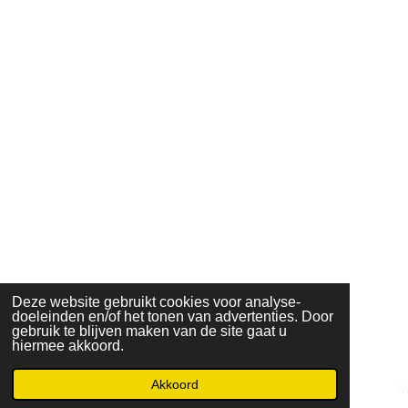
Deze website gebruikt cookies voor analyse-
doeleinden en/of het tonen van advertenties. Door
gebruik te blijven maken van de site gaat u
hiermee akkoord.
Akkoord
E-mailadres
Telefoonnummer
Kaart
W