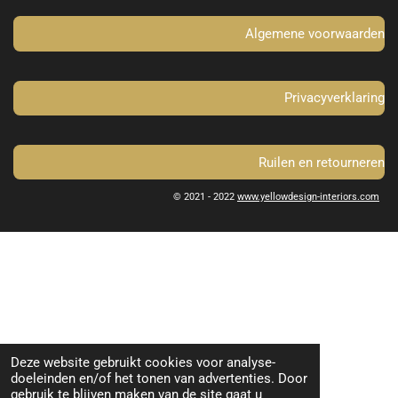
k
a
m
Algemene voorwaarden
Privacyverklaring
Ruilen en retourneren
© 2021 - 2022
www.yellowdesign-interiors.com
Deze website gebruikt cookies voor analyse-
doeleinden en/of het tonen van advertenties. Door
gebruik te blijven maken van de site gaat u