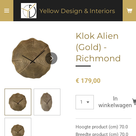
Ga
Yellow Design & Interiors
direct
naar
de
Klok Alien
hoofdinhoud
(Gold) -
Richmond
€ 179,00
In
winkelwagen
Hoogte product (cm) 70.0
Breedte product (cm) 70.0