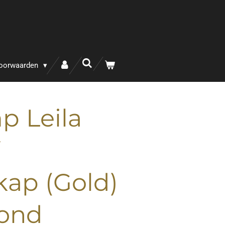
oorwaarden
p Leila
ap (Gold)
ond