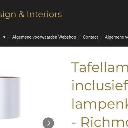
ign & Interiors
n
Algemene voorwaarden Webshop
Contact
Algemene v
Tafellam
inclusief
lampenk
- Richm