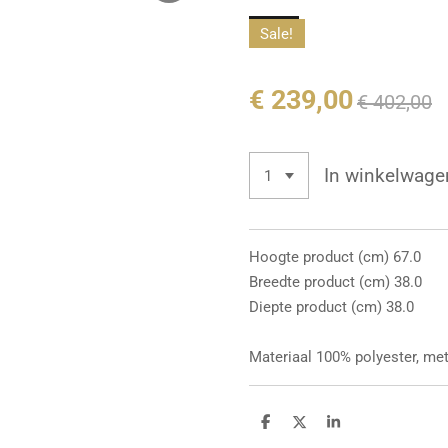
Sale!
€ 239,00
€ 402,00
In winkelwage
Hoogte product (cm) 67.0
Breedte product (cm) 38.0
Diepte product (cm) 38.0
Materiaal 100% polyester, met
D
D
S
e
e
h