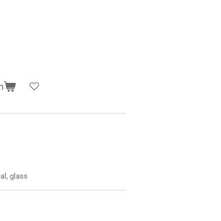
n
al, glass