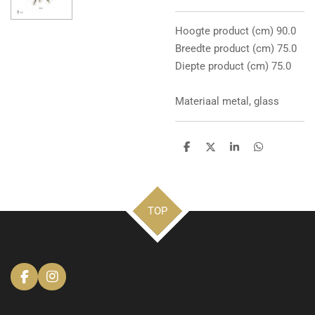
Hoogte product (cm) 90.0
Breedte product (cm) 75.0
Diepte product (cm) 75.0
Materiaal metal, glass
D
D
S
D
e
e
h
e
l
e
a
l
e
l
r
e
n
e
n
TOP
F
I
a
n
c
s