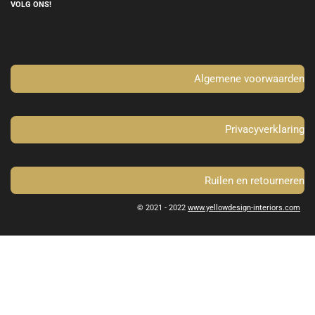
e
t
VOLG ONS!
b
a
o
g
o
r
k
a
m
Algemene voorwaarden
Privacyverklaring
Ruilen en retourneren
© 2021 - 2022
www.yellowdesign-interiors.com