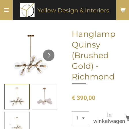
Ga
Yellow Design & Interiors
direct
naar
de
Hanglamp
hoofdinhoud
Quinsy
(Brushed
Gold) -
Richmond
€ 390,00
In
winkelwagen