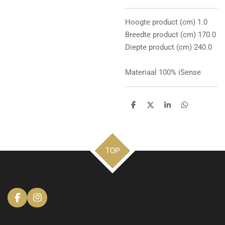
Hoogte product (cm) 1.0
Breedte product (cm) 170.0
Diepte product (cm) 240.0
Materiaal 100% iSense
D
D
S
D
e
e
h
e
l
e
a
l
e
l
r
e
n
e
n
TOP
F
I
a
n
c
s