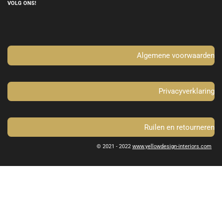
e
t
VOLG ONS!
b
a
o
g
o
r
k
a
m
Algemene voorwaarden
Privacyverklaring
Ruilen en retourneren
© 2021 - 2022
www.yellowdesign-interiors.com