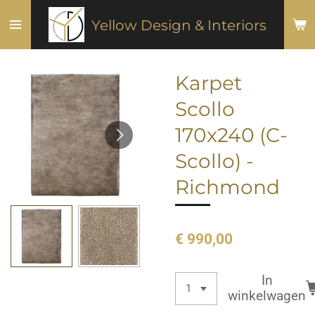
Ga
Yellow Design & Interiors
direct
naar
de
Karpet
hoofdinhoud
Scollo
170x240 (C-
Scollo) -
Richmond
€ 990,00
In
winkelwagen