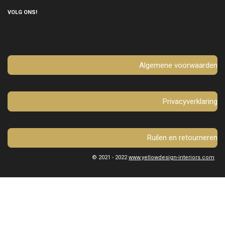
c
s
e
t
VOLG ONS!
b
a
o
g
o
r
k
a
m
Algemene voorwaarden
Privacyverklaring
Ruilen en retourneren
© 2021 - 2022
www.yellowdesign-interiors.com