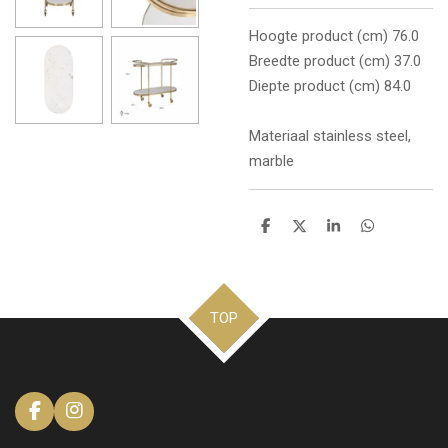
Hoogte product (cm) 76.0
Breedte product (cm) 37.0
Diepte product (cm) 84.0
Materiaal stainless steel,
marble
D
D
S
D
e
e
h
e
l
e
a
l
e
l
r
e
n
e
n
TOP
F
I
a
n