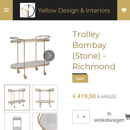
Ga
Yellow Design & Interiors
direct
naar
de
Trolley
hoofdinhoud
Bombay
(Stone) -
Richmond
Sale!
€ 419,00
€ 690,00
In
winkelwagen