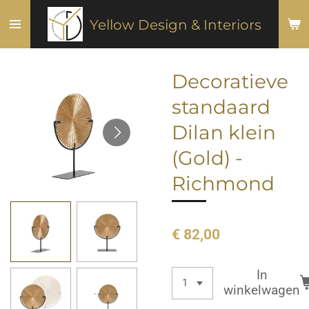
Ga
Yellow Design & Interiors
direct
naar
de
Decoratieve
hoofdinhoud
standaard
Dilan klein
(Gold) -
Richmond
€ 82,00
In
winkelwagen