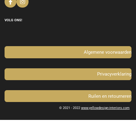
F
I
a
n
c
s
e
t
VOLG ONS!
b
a
o
g
o
r
k
a
m
Algemene voorwaarden
Privacyverklaring
Ruilen en retourneren
© 2021 - 2022
www.yellowdesign-interiors.com