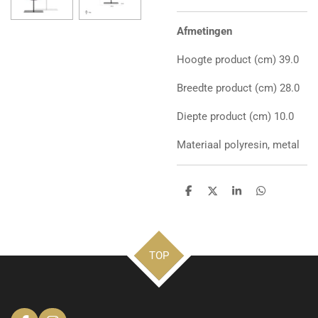
Afmetingen
Hoogte product (cm)
39.0
Breedte product (cm)
28.0
Diepte product (cm)
10.0
Materiaal
polyresin, metal
D
D
S
D
e
e
h
e
l
e
a
l
e
l
r
e
n
e
n
TOP