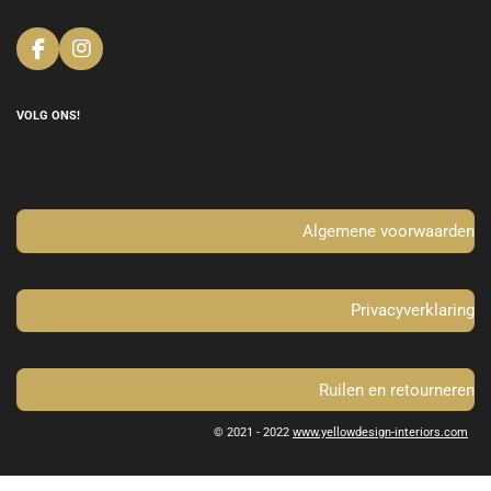
F
I
a
n
c
s
e
t
VOLG ONS!
b
a
o
g
o
r
k
a
m
Algemene voorwaarden
Privacyverklaring
Ruilen en retourneren
© 2021 - 2022
www.yellowdesign-interiors.com