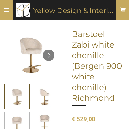
Ga
Y
ellow Design & Interiors
direct
naar
de
Barstoel
hoofdinhoud
Zabi white
chenille
(Bergen 900
white
chenille) -
Richmond
€ 529,00