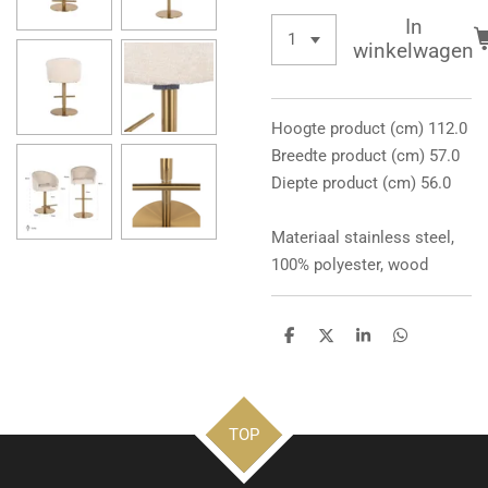
In
winkelwagen
Hoogte product (cm) 112.0
Breedte product (cm) 57.0
Diepte product (cm) 56.0
Materiaal stainless steel,
100% polyester, wood
D
D
S
D
e
e
h
e
l
e
a
l
e
l
r
e
n
e
n
TOP