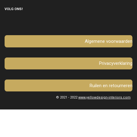
c
s
e
t
VOLG ONS!
b
a
o
g
o
r
k
a
m
Algemene voorwaarden
Privacyverklaring
Ruilen en retourneren
© 2021 - 2022
www.yellowdesign-interiors.com