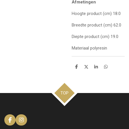
Afmetingen
Hoogte product (cm)
18.0
Breedte product (cm)
62.0
Diepte product (cm)
19.0
Materiaal
polyresin
D
D
S
D
e
e
h
e
l
e
a
l
e
l
r
e
n
e
n
TOP
F
I
a
n