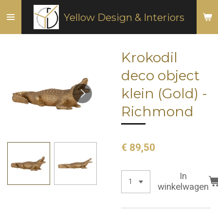
Ga
Yellow Design & Interiors
direct
naar
de
Krokodil
hoofdinhoud
deco object
klein (Gold) -
Richmond
€ 89,50
In
winkelwagen