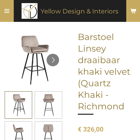
Ga
Yellow Design & Interiors
direct
naar
de
Barstoel
hoofdinhoud
Linsey
draaibaar
khaki velvet
(Quartz
Khaki -
Richmond
€ 326,00