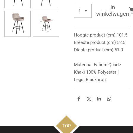
In
winkelwagen
Hoogte product (cm) 101.5
Breedte product (cm) 52.5
Diepte product (cm) 51.0
Materiaal Fabric: Quartz
Khaki 100% Polyester |
Legs: Black iron
D
D
S
D
e
e
h
e
l
e
a
l
e
l
r
e
n
e
n
TOP