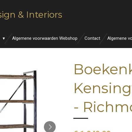
ign & Interiors
n
Algemene voorwaarden Webshop
Contact
Algemene v
Boeken
Kensingt
- Rich