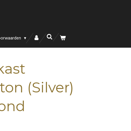
oorwaarden
kast
on (Silver)
mond