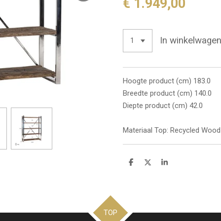
€ 1.949,00
In winkelwage
Hoogte product (cm) 183.0
Breedte product (cm) 140.0
Diepte product (cm) 42.0
Materiaal Top: Recycled Wood 
D
D
S
e
e
h
l
e
a
e
l
r
n
e
TOP