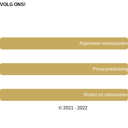
e
t
VOLG ONS!
b
a
o
g
o
r
k
a
m
Algemene voorwaarden
Privacyverklaring
Ruilen en retourneren
© 2021 - 2022
www.yellowdesign-
interiors.com