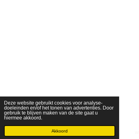
Deze website gebruikt cookies voor analyse-
doeleinden en/of het tonen van advertenties. Door
gebruik te blijven maken van de site gaat u
hiermee akkoord.
Akkoord
E-mailadres
Telefoonnummer
Kaart
W