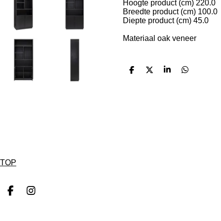
Hoogte product (cm) 220.0
Breedte product (cm) 100.0
Diepte product (cm) 45.0
Materiaal oak veneer
D
D
S
D
e
e
h
e
l
e
a
l
e
l
r
e
n
e
n
TOP
F
I
a
n
c
s