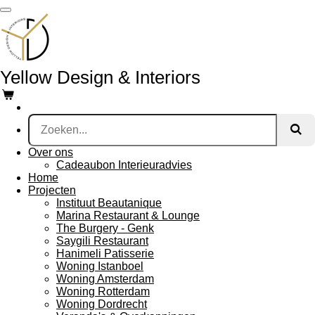
Ga
direct
naar
de
hoofdinhoud
Yellow Design & Interiors
Over ons
Cadeaubon Interieuradvies
Home
Projecten
Instituut Beautanique
Marina Restaurant & Lounge
The Burgery - Genk
Saygili Restaurant
Hanimeli Patisserie
Woning Istanboel
Woning Amsterdam
Woning Rotterdam
Woning Dordrecht