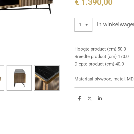
€ 1.390,00
In winkelwage
Hoogte product (cm) 50.0
Breedte product (cm) 170.0
Diepte product (cm) 40.0
Materiaal plywood, metal, MDF
D
D
S
e
e
h
l
e
a
e
l
r
n
e