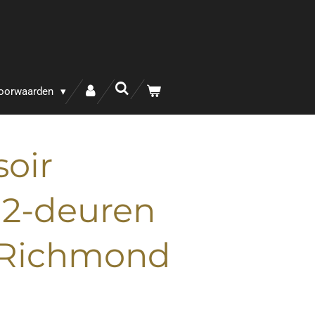
oorwaarden
soir
e 2-deuren
- Richmond