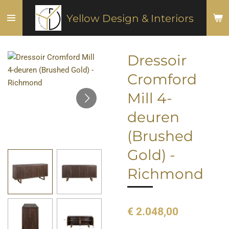
Ga
Yellow Design & Interiors
direct
naar
de
Dressoir
hoofdinhoud
Cromford
Mill 4-
deuren
(Brushed
Gold) -
Richmond
€ 2.048,00