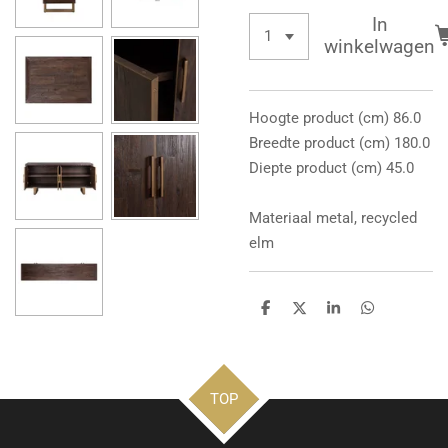
In
winkelwagen
Hoogte product (cm) 86.0
Breedte product (cm) 180.0
Diepte product (cm) 45.0
Materiaal metal, recycled
elm
D
D
S
D
e
e
h
e
l
e
a
l
e
l
r
e
n
e
n
TOP