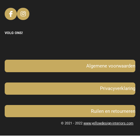
F
I
a
n
c
s
e
t
VOLG ONS!
b
a
o
g
o
r
k
a
m
Algemene voorwaarden
Privacyverklaring
Ruilen en retourneren
© 2021 - 2022
www.yellowdesign-interiors.com