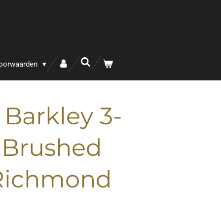
oorwaarden
 Barkley 3-
(Brushed
 Richmond