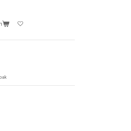
n
 oak