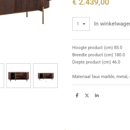
€ 2.439,00
In winkelwage
Hoogte product (cm) 85.0
Breedte product (cm) 180.0
Diepte product (cm) 46.0
Materiaal faux marble, metal,
D
D
S
e
e
h
l
e
a
e
l
r
n
e