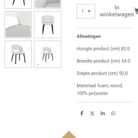
In
winkelwagen
Afmetingen
Hoogte product (cm)
82.0
Breedte product (cm)
54.0
Diepte product (cm)
50.0
Materiaal
foam, wood,
100% polyester
D
D
S
D
e
e
h
e
l
e
a
l
e
l
r
e
n
e
n