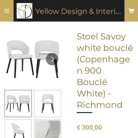
Ga
Y
ellow Design & Interiors
direct
naar
de
Stoel Savoy
hoofdinhoud
white bouclé
(Copenhage
n 900
Bouclé
White) -
Richmond
€ 300,00