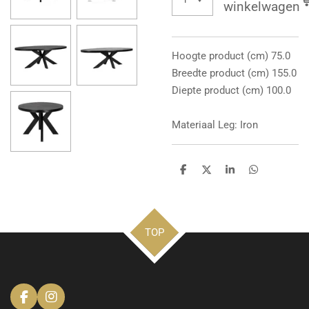
winkelwagen
Hoogte product (cm) 75.0
Breedte product (cm) 155.0
Diepte product (cm) 100.0
Materiaal Leg: Iron
D
D
S
D
e
e
h
e
l
e
a
l
e
l
r
e
n
e
n
TOP
F
I