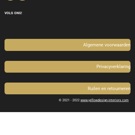
a
n
c
s
e
t
VOLG ONS!
b
a
o
g
o
r
k
a
m
Algemene voorwaarden
Privacyverklaring
Ruilen en retourneren
© 2021 - 2022
www.yellowdesign-interiors.com