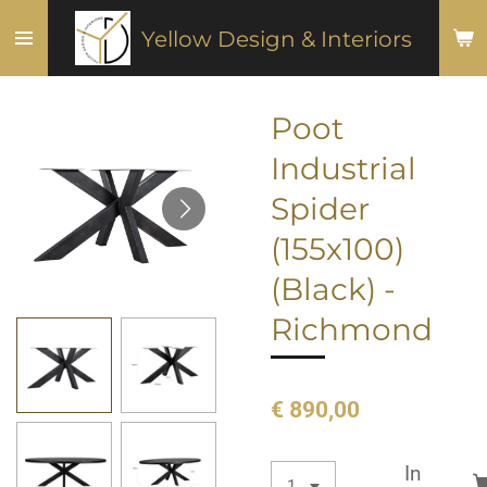
Ga
Yellow Design & Interiors
direct
naar
de
Poot
hoofdinhoud
Industrial
Spider
(155x100)
(Black) -
Richmond
€ 890,00
In