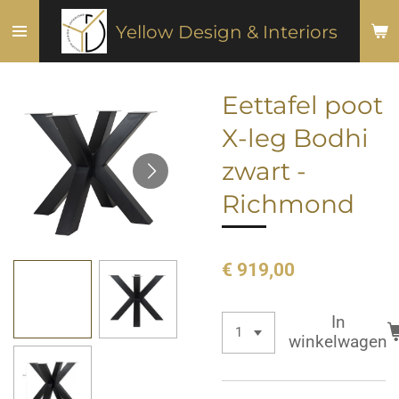
Ga
Yellow Design & Interiors
direct
naar
de
Eettafel poot
hoofdinhoud
X-leg Bodhi
zwart -
Richmond
€ 919,00
In
winkelwagen