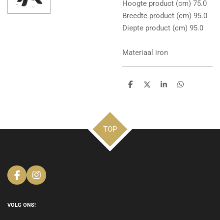
Hoogte product (cm) 75.0
Breedte product (cm) 95.0
Diepte product (cm) 95.0
Materiaal iron
D
D
S
D
e
e
h
e
l
e
a
l
e
l
r
e
n
e
n
TOP
F
I
a
n
c
s
e
t
VOLG ONS!
b
a