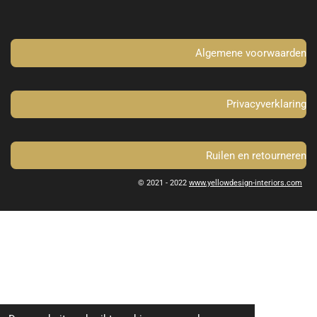
o
g
o
r
k
a
m
Algemene voorwaarden
Privacyverklaring
Ruilen en retourneren
© 2021 - 2022
www.yellowdesign-interiors.com