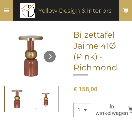
Ga
Yellow Design & Interiors
direct
naar
de
Bijzettafel
hoofdinhoud
Jaime 41Ø
(Pink) -
Richmond
€ 158,00
In
winkelwagen