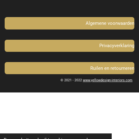
o
g
o
r
k
a
m
Algemene voorwaarden
Privacyverklaring
Ruilen en retourneren
© 2021 - 2022
www.yellowdesign-interiors.com