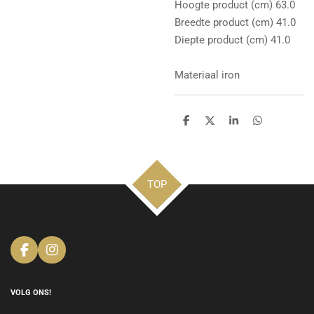
Hoogte product (cm) 63.0
Breedte product (cm) 41.0
Diepte product (cm) 41.0
Materiaal iron
D
D
S
D
e
e
h
e
l
e
a
l
e
l
r
e
n
e
n
TOP
F
I
a
n
c
s
e
t
VOLG ONS!
b
a