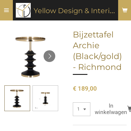
Ga
Y
ellow Design & Interiors
direct
naar
de
Bijzettafel
hoofdinhoud
Archie
(Black/gold)
- Richmond
€ 189,00
In
winkelwagen