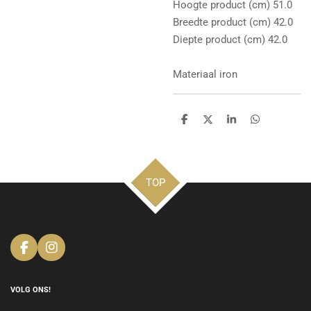
Hoogte product (cm) 51.0
Breedte product (cm) 42.0
Diepte product (cm) 42.0
Materiaal iron
D
D
S
D
e
e
h
e
l
e
a
l
e
l
r
e
n
e
n
TOP
F
I
a
n
c
s
e
t
VOLG ONS!
b
a