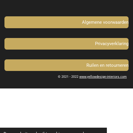
o
g
o
r
k
a
m
Algemene voorwaarden
Privacyverklaring
Ruilen en retourneren
© 2021 - 2022
www.yellowdesign-interiors.com